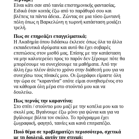
Είναι κάτι σαν από ταινία επιστημονικής φαντασίας.
Ειδικά όταν κοιτάς έξω από το παράθυρό σου και
βλέπεις τα πάντα άδεια.. Ζώντας σε μια τόσο ζωντανή
πόλη όπως η Βαρκελώνη η τωρινή κατάσταση μοιάζει
τρελή.
Πως σε επηρεάζει επαγγελματικά;
Η Ακαδημία όπου διδάσκω έκλεισε όπως όλα τα άλλα
εκπαιδευτικά ιδρύματα και αυτό θα έχει σοβαρές
επιπτώσεις στον μισθό μας. Επίσης με την κατάσταση
να μην καλυτερεύει προς το παρόν δεν ξέρουμε πότε θα
μπορέσουμε να συνεχίσουμε τα μαθήματα. Από την
άλλη έχω πλέον άπλετο χρόνο στην διάθεσή μου για να
συνεχίσω τους πίνακές μου. Οι ζωγράφοι είμαστε όλη
την ώρα σε “καραντίνα” οπότε είμαι συνηθισμένος στο
να κάθομαι όλη μέρα στο στούντιό μου και να
δουλεύω.
Πως περνάς την καραντίνα;
Στο σπίτι / στούντιο μου μαζί με την κοπέλα μου και το
σκυλί μας. Βγαίνουμε έξω μόνο για ψώνια και για να
βγάλουμε βόλτα τον σκύλο. Το πρόγραμμα έχει
ζωγραφική, φαγητό, ταινίες και κανά επιτραπέζιο.
Ποιό θέμα σε προβληματίζει περισσότερο, σχετικά
με τη δουλειά, αυτήν την στιγμή;